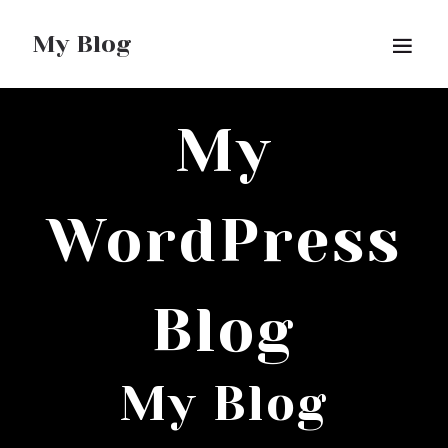
My Blog
My
WordPress
Blog
My Blog